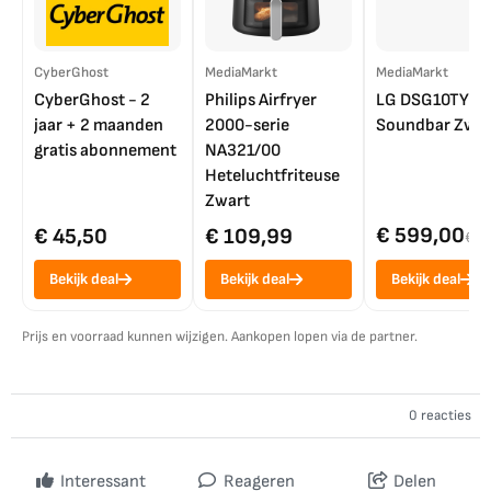
CyberGhost
MediaMarkt
MediaMarkt
CyberGhost - 2
Philips Airfryer
LG DSG10TY
jaar + 2 maanden
2000-serie
Soundbar Zwar
gratis abonnement
NA321/00
Heteluchtfriteuse
Zwart
€ 599,00
€ 45,50
€ 109,99
€ 7
Bekijk deal
Bekijk deal
Bekijk deal
Prijs en voorraad kunnen wijzigen. Aankopen lopen via de partner.
0 reacties
Interessant
Reageren
Delen