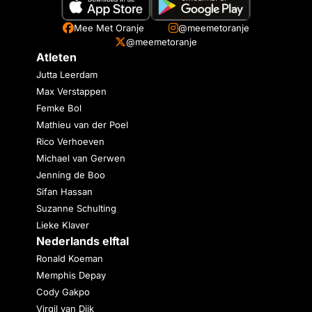
Mee Met Oranje
@meemetoranje
@meemetoranje
Atleten
Jutta Leerdam
Max Verstappen
Femke Bol
Mathieu van der Poel
Rico Verhoeven
Michael van Gerwen
Jenning de Boo
Sifan Hassan
Suzanne Schulting
Lieke Klaver
Nederlands elftal
Ronald Koeman
Memphis Depay
Cody Gakpo
Virgil van Dijk