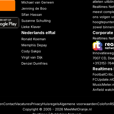
atleten uitbl
Michael van Gerwen
Realtimes Ne
Jenning de Boo
meest complet
Sifan Hassan
ons volgen vo
Suzanne Schulting
hoogtepunten
Lieke Klaver
zowel binnen
Nederlands elftal
Corporate
Realtimes Ne
Ronald Koeman
Memphis Depay
Cody Gakpo
Innovatiewe
Virgil van Dijk
7007 CD, Doe
+31(315)-76
Denzel Dumfries
Realtimes
FootballCriti
FCUpdate.nl
MusicMeter.n
Anfield watc
en
Contact
Vacatures
Privacy
Huisregels
Algemene voorwaarden
Colofon
RS
Copyright © 2005 - 2026
MeeMetOranje.nl