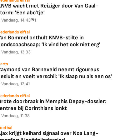
ederlands elftal
KNVB wacht met Reiziger door Van Gaal-
torm: 'Een abc'tje'
Vandaag, 14:43
1
ederlands elftal
Van Bommel onthult KNVB-stilte in
Coolblue
MediaMarkt
ondscoachsoap: 'Ik vind het ook niet erg'
ED55C56LB
JBL Partybox
Google TV Streame
Vandaag, 13:33
2025)
Ultimate Zwart
4K
arts
Raymond van Barneveld neemt rigoureus
esluit en voelt verschil: 'Ik slaap nu als een os'
Vandaag, 12:41
88,00
€ 1.179,00
€ 89,00
ederlands elftal
Grote doorbraak in Memphis Depay-dossier:
k deal
Bekijk deal
Bekijk deal
entree bij Corinthians lonkt
Vandaag, 11:38
oetbal
jax krijgt keihard signaal over Noa Lang-