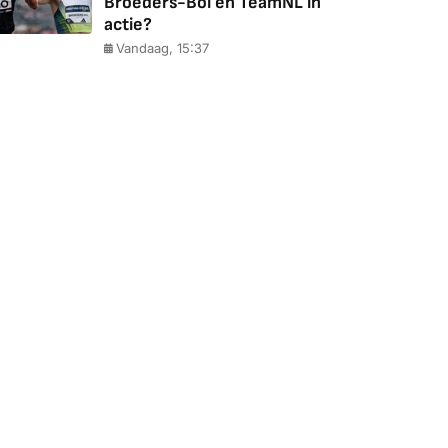
Broeders-Bol en TeamNL in
actie?
Vandaag, 15:37