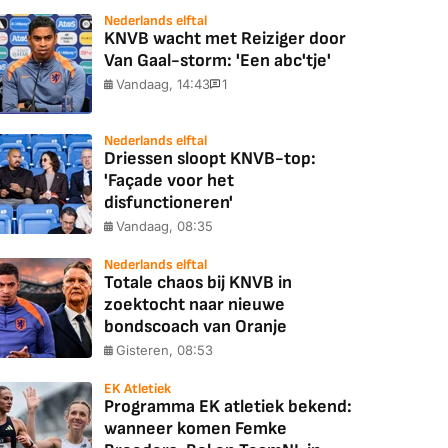
Nederlands elftal
KNVB wacht met Reiziger door
Van Gaal-storm: 'Een abc'tje'
Vandaag, 14:43
1
Nederlands elftal
Driessen sloopt KNVB-top:
'Façade voor het
disfunctioneren'
Vandaag, 08:35
Nederlands elftal
Totale chaos bij KNVB in
zoektocht naar nieuwe
bondscoach van Oranje
Gisteren, 08:53
EK Atletiek
Programma EK atletiek bekend:
wanneer komen Femke