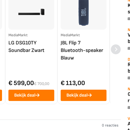
N
s
N
MediaMarkt
MediaMarkt
EP.nl
b
LG DSG10TY
JBL Flip 7
LG OL
Soundbar Zwart
Bluetooth-speaker
4K TV (
Blauw
D
b
€ 599,00
€ 113,00
€ 1.0
€ 700,00
N
Bekijk deal
Bekijk deal
Bekij
r
V
A
0 reacties