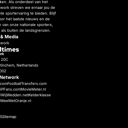
inken. Als onderdeel van het
twork streven we ernaar jou de
e sportervaring te bieden. Blijf
or het laatste nieuws en de
 van onze nationale sporters,
 als buiten de landsgrenzen.
 & Media
twork
g 20C
tinchem, Netherlands
4002
 Network
c.com
FootballTransfers.com
GPFans.com
MovieMeter.nl
l
WijWedden.net
Kelderklasse
h
MeeMetOranje.nl
S
Sitemap