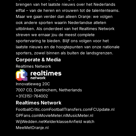
brengen van het laatste nieuws over het Nederlands
elftal – van de heren en vrouwen tot de talententeams.
Maar we gaan verder dan alleen Oranje: we volgen
ook andere sporten waarin Nederlandse atleten
uitblinken. Als onderdeel van het Realtimes Network
streven we ernaar jou de meest complete
sportervaring te bieden. Blijf ons volgen voor het
laatste nieuws en de hoogtepunten van onze nationale
sporters, zowel binnen als buiten de landsgrenzen.
Corporate & Media
Realtimes Network
Innovatieweg 20C
7007 CD, Doetinchem, Netherlands
+31(315)-764002
Realtimes Network
FootballCritic.com
FootballTransfers.com
FCUpdate.nl
GPFans.com
MovieMeter.nl
MusicMeter.nl
WijWedden.net
Kelderklasse
Anfield watch
MeeMetOranje.nl