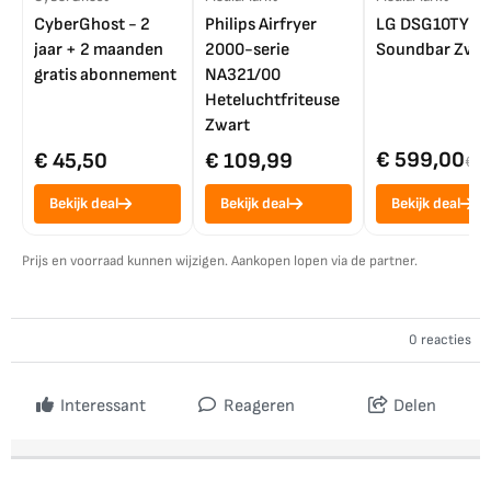
CyberGhost - 2
Philips Airfryer
LG DSG10TY
jaar + 2 maanden
2000-serie
Soundbar Zwar
gratis abonnement
NA321/00
Heteluchtfriteuse
Zwart
€ 599,00
€ 45,50
€ 109,99
€ 7
Bekijk deal
Bekijk deal
Bekijk deal
Prijs en voorraad kunnen wijzigen. Aankopen lopen via de partner.
0 reacties
Interessant
Reageren
Delen