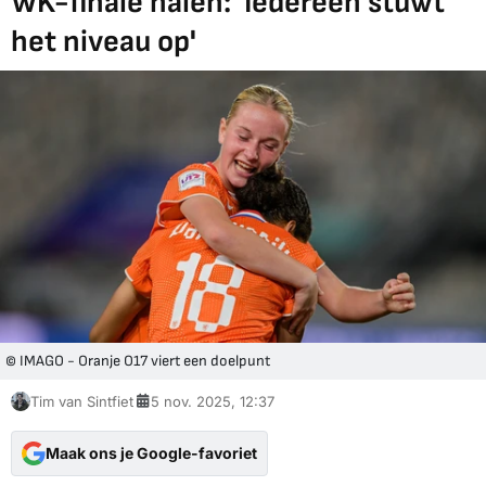
WK-finale halen: 'Iedereen stuwt
het niveau op'
© IMAGO - Oranje O17 viert een doelpunt
Tim van Sintfiet
5 nov. 2025, 12:37
Maak ons je Google-favoriet