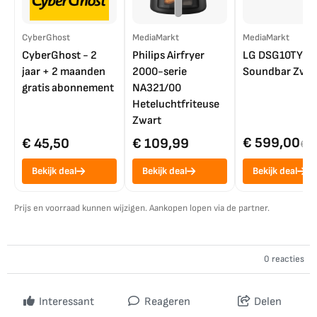
CyberGhost
MediaMarkt
MediaMarkt
CyberGhost - 2
Philips Airfryer
LG DSG10TY
jaar + 2 maanden
2000-serie
Soundbar Zwar
gratis abonnement
NA321/00
Heteluchtfriteuse
Zwart
€ 599,00
€ 45,50
€ 109,99
€ 7
Bekijk deal
Bekijk deal
Bekijk deal
Prijs en voorraad kunnen wijzigen. Aankopen lopen via de partner.
0 reacties
Interessant
Reageren
Delen