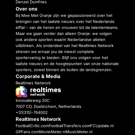
Denzel Dumfries
Over ons
Bij Mee Met Oranje zijn we gepassioneerd over het
brengen van het laatste nieuws over het Nederlands
elftal – van de heren en vrouwen tot de talententeams.
Maar we gaan verder dan alleen Oranje: we volgen
ook andere sporten waarin Nederlandse atleten
uitblinken. Als onderdeel van het Realtimes Network
streven we ernaar jou de meest complete
sportervaring te bieden. Blijf ons volgen voor het
laatste nieuws en de hoogtepunten van onze nationale
sporters, zowel binnen als buiten de landsgrenzen.
Corporate & Media
Realtimes Network
Innovatieweg 20C
7007 CD, Doetinchem, Netherlands
+31(315)-764002
Realtimes Network
FootballCritic.com
FootballTransfers.com
FCUpdate.nl
GPFans.com
MovieMeter.nl
MusicMeter.nl