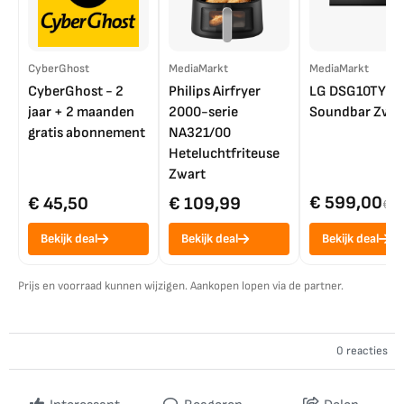
CyberGhost
MediaMarkt
MediaMarkt
CyberGhost - 2
Philips Airfryer
LG DSG10TY
jaar + 2 maanden
2000-serie
Soundbar Zwar
gratis abonnement
NA321/00
Heteluchtfriteuse
Zwart
€ 599,00
€ 45,50
€ 109,99
€ 7
Bekijk deal
Bekijk deal
Bekijk deal
Prijs en voorraad kunnen wijzigen. Aankopen lopen via de partner.
0 reacties