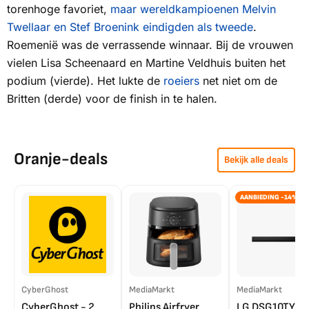
torenhoge favoriet,
maar wereldkampioenen Melvin
Twellaar en Stef Broenink eindigden als tweede
.
Roemenië was de verrassende winnaar. Bij de vrouwen
vielen Lisa Scheenaard en Martine Veldhuis buiten het
podium (vierde). Het lukte de
roeiers
net niet om de
Britten (derde) voor de finish in te halen.
Oranje-deals
Bekijk alle deals
AANBIEDING -14%
CyberGhost
MediaMarkt
MediaMarkt
CyberGhost - 2
Philips Airfryer
LG DSG10TY