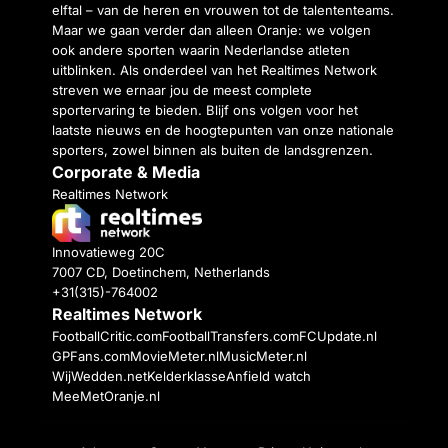
elftal – van de heren en vrouwen tot de talententeams.
Maar we gaan verder dan alleen Oranje: we volgen
ook andere sporten waarin Nederlandse atleten
uitblinken. Als onderdeel van het Realtimes Network
streven we ernaar jou de meest complete
sportervaring te bieden. Blijf ons volgen voor het
laatste nieuws en de hoogtepunten van onze nationale
sporters, zowel binnen als buiten de landsgrenzen.
Corporate & Media
Realtimes Network
Innovatieweg 20C
7007 CD, Doetinchem, Netherlands
+31(315)-764002
Realtimes Network
FootballCritic.com
FootballTransfers.com
FCUpdate.nl
GPFans.com
MovieMeter.nl
MusicMeter.nl
WijWedden.net
Kelderklasse
Anfield watch
MeeMetOranje.nl