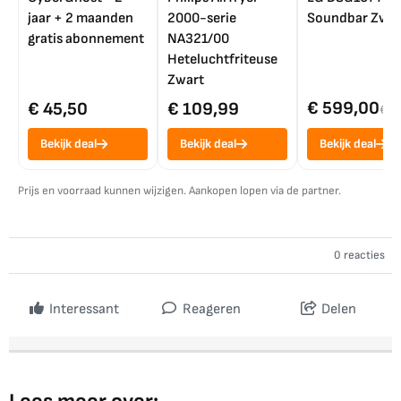
jaar + 2 maanden
2000-serie
Soundbar Zwar
gratis abonnement
NA321/00
Heteluchtfriteuse
Zwart
€ 599,00
€ 45,50
€ 109,99
€ 7
Bekijk deal
Bekijk deal
Bekijk deal
Prijs en voorraad kunnen wijzigen. Aankopen lopen via de partner.
0 reacties
Interessant
Reageren
Delen