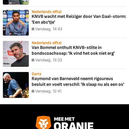
Nederlands elftal
KNVB wacht met Reiziger door Van Gaal-storm:
'Een abc'tje'
Vandaag, 14:43
Nederlands elftal
Van Bommel onthult KNVB-stilte in
bondscoachsoap: 'Ik vind het ook niet erg'
Vandaag, 13:33
Darts
Raymond van Barneveld neemt rigoureus
besluit en voelt verschil: 'Ik slaap nu als een os'
Vandaag, 12:41