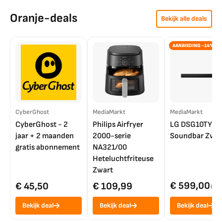
Oranje-deals
Bekijk alle deals
AANBIEDING -14%
CyberGhost
MediaMarkt
MediaMarkt
CyberGhost - 2
Philips Airfryer
LG DSG10TY
jaar + 2 maanden
2000-serie
Soundbar Zwar
gratis abonnement
NA321/00
Heteluchtfriteuse
Zwart
€ 599,00
€ 45,50
€ 109,99
€ 7
Bekijk deal
Bekijk deal
Bekijk deal