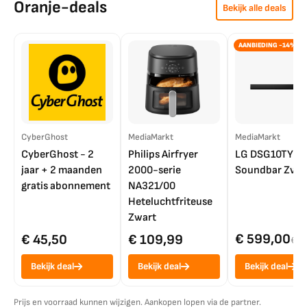
Oranje-deals
Bekijk alle deals
AANBIEDING -14%
CyberGhost
MediaMarkt
MediaMarkt
CyberGhost - 2
Philips Airfryer
LG DSG10TY
jaar + 2 maanden
2000-serie
Soundbar Zwar
gratis abonnement
NA321/00
Heteluchtfriteuse
Zwart
€ 599,00
€ 45,50
€ 109,99
€ 7
Bekijk deal
Bekijk deal
Bekijk deal
Prijs en voorraad kunnen wijzigen. Aankopen lopen via de partner.