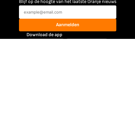
Blijf op de hoogte van het laatste Oranje nieuws
Aanmelden
Download de app
Mee Met Oranje
@meemetoranje
@meemetoranje
Atleten
Jutta Leerdam
Max Verstappen
Femke Bol
Mathieu van der Poel
Rico Verhoeven
Michael van Gerwen
Jenning de Boo
Sifan Hassan
Suzanne Schulting