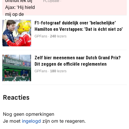
FCUpdate ·
F1-fotograaf duidelijk over 'belachelijke'
Hamilton en Verstappen: 'Dat is écht niet zo'
GPFans ·
240
lezers
Zelf bier meenemen naar Dutch Grand Prix?
Dit zeggen de officiële reglementen
GPFans ·
180
lezers
Reacties
Nog geen opmerkingen
Je moet
ingelogd
zijn om te reageren.