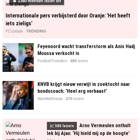
🔥
1380
mensen lezen dit
Internationale pers verbijsterd door Oranje: 'Het heeft
iets zieligs'
FCUpdate ·
TRENDING
Feyenoord wacht transferstorm als Anis Hadj
Moussa verkocht is
FootballTransfers ·
405
lezers
KNVB krijgt nieuw verwijt in zoektocht naar
bondscoach: 'Heel erg verbaast'
MeeMetOranje ·
270
lezers
Arno Vermeulen onthult
📈
585
lezers
lek bij Ajax: ‘Hij hield mij op de hoogte’