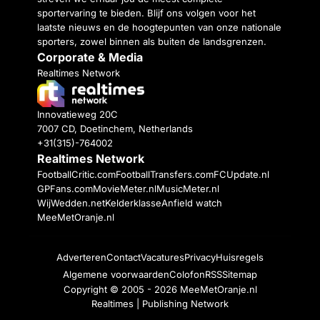
sportervaring te bieden. Blijf ons volgen voor het
laatste nieuws en de hoogtepunten van onze nationale
sporters, zowel binnen als buiten de landsgrenzen.
Corporate & Media
Realtimes Network
Innovatieweg 20C
7007 CD, Doetinchem, Netherlands
+31(315)-764002
Realtimes Network
FootballCritic.com
FootballTransfers.com
FCUpdate.nl
GPFans.com
MovieMeter.nl
MusicMeter.nl
WijWedden.net
Kelderklasse
Anfield watch
MeeMetOranje.nl
Adverteren
Contact
Vacatures
Privacy
Huisregels
Algemene voorwaarden
Colofon
RSS
Sitemap
Copyright © 2005 - 2026
MeeMetOranje.nl
Realtimes | Publishing Network