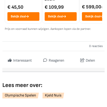
€ 599,00
€ 45,50
€ 109,99
€ 7
Bekijk deal
Bekijk deal
Bekijk deal
Prijs en voorraad kunnen wijzigen. Aankopen lopen via de partner.
0 reacties
Interessant
Reageren
Delen
Lees meer over:
Olympische Spelen
Kjeld Nuis