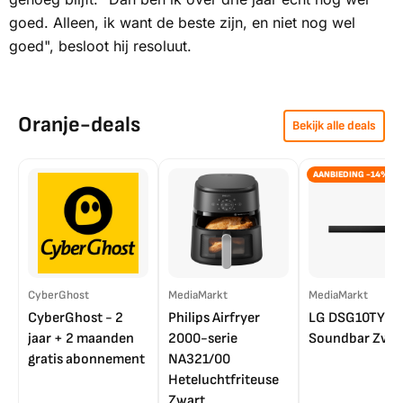
goed. Alleen, ik want de beste zijn, en niet nog wel
goed", besloot hij resoluut.
Oranje-deals
Bekijk alle deals
AANBIEDING -14%
CyberGhost
MediaMarkt
MediaMarkt
CyberGhost - 2
Philips Airfryer
LG DSG10TY
jaar + 2 maanden
2000-serie
Soundbar Zwar
gratis abonnement
NA321/00
Heteluchtfriteuse
Zwart