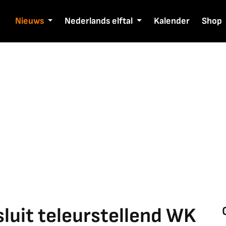
Nieuws
Nederlands elftal
Kalender
Shop
luit teleurstellend WK