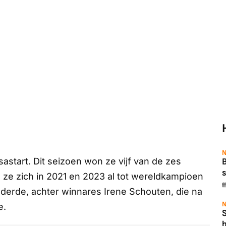
N
start. Dit seizoen won ze vijf van de zes
B
s
ze zich in 2021 en 2023 al tot wereldkampioen
s derde, achter winnares Irene Schouten, die na
N
e.
b