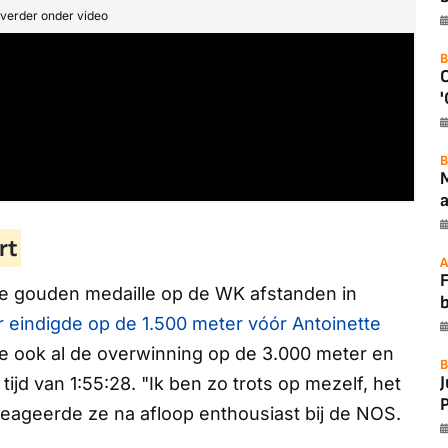
t verder onder video
B
'
B
a
rt
A
F
e gouden medaille op de WK afstanden in
 eindigde op de 1.500 meter vóór Antoinette
 ook al de overwinning op de 3.000 meter en
B
jd van 1:55:28. "Ik ben zo trots op mezelf, het
P
 reageerde ze na afloop enthousiast bij de
NOS
.