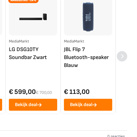
AANBIEDING -14%
MediaMarkt
MediaMarkt
EP.nl
LG DSG10TY
JBL Flip 7
LG OL
Soundbar Zwart
Bluetooth-speaker
4K TV (
Blauw
€ 599,00
€ 113,00
€ 1.0
€ 700,00
Bekijk deal
Bekijk deal
Bekij
0 reacties