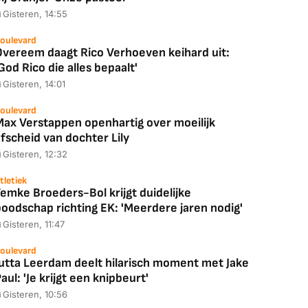
Gisteren, 14:55
oulevard
Overeem daagt Rico Verhoeven keihard uit:
God Rico die alles bepaalt'
Gisteren, 14:01
oulevard
Max Verstappen openhartig over moeilijk
fscheid van dochter Lily
Gisteren, 12:32
tletiek
emke Broeders-Bol krijgt duidelijke
boodschap richting EK: 'Meerdere jaren nodig'
Gisteren, 11:47
oulevard
Jutta Leerdam deelt hilarisch moment met Jake
aul: 'Je krijgt een knipbeurt'
Gisteren, 10:56