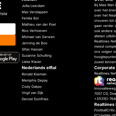
Bij Mee Met 
Jutta Leerdam
over het bren
Max Verstappen
atste
over het Nede
Femke Bol
vrouwen tot 
Mathieu van der Poel
gaan verder 
Rico Verhoeven
ook andere s
atleten uitbl
Michael van Gerwen
Realtimes Ne
Jenning de Boo
meest complet
Sifan Hassan
ons volgen vo
Suzanne Schulting
hoogtepunten
Lieke Klaver
zowel binnen
Nederlands elftal
Corporate
Realtimes Ne
Ronald Koeman
Memphis Depay
Cody Gakpo
Innovatiewe
Virgil van Dijk
7007 CD, Doe
+31(315)-76
Denzel Dumfries
Realtimes
FootballCriti
FCUpdate.nl