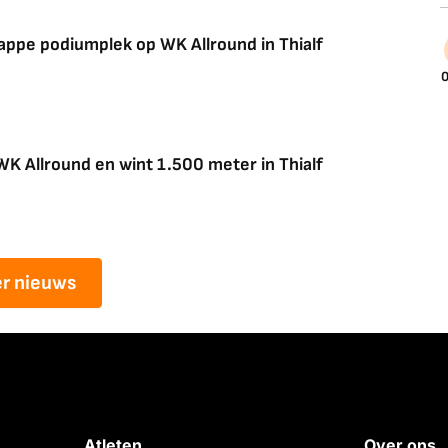
appe podiumplek op WK Allround in Thialf
0
WK Allround en wint 1.500 meter in Thialf
r nieuws
Atleten
Over ons