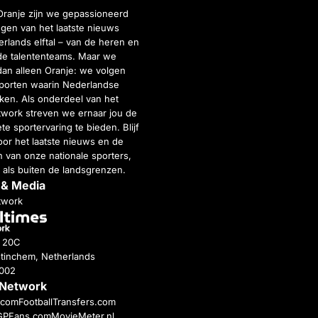
Oranje zijn we gepassioneerd
gen van het laatste nieuws
rlands elftal – van de heren en
de talententeams. Maar we
dan alleen Oranje: we volgen
porten waarin Nederlandse
inken. Als onderdeel van het
twork streven we ernaar jou de
e sportervaring te bieden. Blijf
or het laatste nieuws en de
 van onze nationale sporters,
 als buiten de landsgrenzen.
 & Media
twork
g 20C
tinchem, Netherlands
4002
 Network
c.com
FootballTransfers.com
GPFans.com
MovieMeter.nl