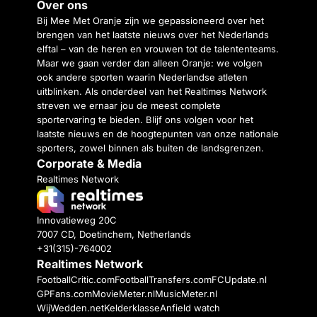
Over ons
Bij Mee Met Oranje zijn we gepassioneerd over het
brengen van het laatste nieuws over het Nederlands
elftal – van de heren en vrouwen tot de talententeams.
Maar we gaan verder dan alleen Oranje: we volgen
ook andere sporten waarin Nederlandse atleten
uitblinken. Als onderdeel van het Realtimes Network
streven we ernaar jou de meest complete
sportervaring te bieden. Blijf ons volgen voor het
laatste nieuws en de hoogtepunten van onze nationale
sporters, zowel binnen als buiten de landsgrenzen.
Corporate & Media
Realtimes Network
Innovatieweg 20C
7007 CD, Doetinchem, Netherlands
+31(315)-764002
Realtimes Network
FootballCritic.com
FootballTransfers.com
FCUpdate.nl
GPFans.com
MovieMeter.nl
MusicMeter.nl
WijWedden.net
Kelderklasse
Anfield watch