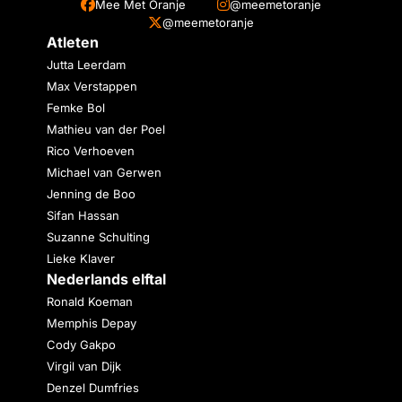
Mee Met Oranje
@meemetoranje
@meemetoranje
Atleten
Jutta Leerdam
Max Verstappen
Femke Bol
Mathieu van der Poel
Rico Verhoeven
Michael van Gerwen
Jenning de Boo
Sifan Hassan
Suzanne Schulting
Lieke Klaver
Nederlands elftal
Ronald Koeman
Memphis Depay
Cody Gakpo
Virgil van Dijk
Denzel Dumfries