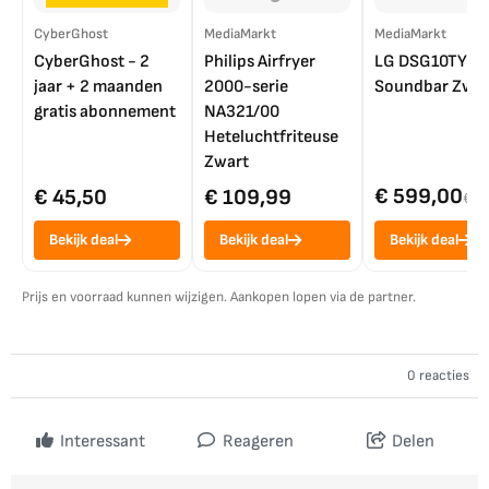
CyberGhost
MediaMarkt
MediaMarkt
CyberGhost - 2
Philips Airfryer
LG DSG10TY
jaar + 2 maanden
2000-serie
Soundbar Zwar
gratis abonnement
NA321/00
Heteluchtfriteuse
Zwart
€ 599,00
€ 45,50
€ 109,99
€ 7
Bekijk deal
Bekijk deal
Bekijk deal
Prijs en voorraad kunnen wijzigen. Aankopen lopen via de partner.
0 reacties
Interessant
Reageren
Delen