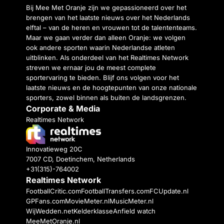
Bij Mee Met Oranje zijn we gepassioneerd over het
brengen van het laatste nieuws over het Nederlands
elftal – van de heren en vrouwen tot de talententeams.
Maar we gaan verder dan alleen Oranje: we volgen
ook andere sporten waarin Nederlandse atleten
uitblinken. Als onderdeel van het Realtimes Network
streven we ernaar jou de meest complete
sportervaring te bieden. Blijf ons volgen voor het
laatste nieuws en de hoogtepunten van onze nationale
sporters, zowel binnen als buiten de landsgrenzen.
Corporate & Media
Realtimes Network
Innovatieweg 20C
7007 CD, Doetinchem, Netherlands
+31(315)-764002
Realtimes Network
FootballCritic.com
FootballTransfers.com
FCUpdate.nl
GPFans.com
MovieMeter.nl
MusicMeter.nl
WijWedden.net
Kelderklasse
Anfield watch
MeeMetOranje.nl