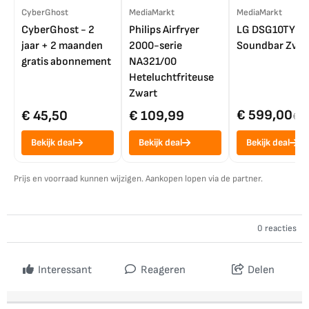
CyberGhost
MediaMarkt
MediaMarkt
CyberGhost - 2
Philips Airfryer
LG DSG10TY
jaar + 2 maanden
2000-serie
Soundbar Zwar
gratis abonnement
NA321/00
Heteluchtfriteuse
Zwart
€ 599,00
€ 45,50
€ 109,99
€ 7
Bekijk deal
Bekijk deal
Bekijk deal
Prijs en voorraad kunnen wijzigen. Aankopen lopen via de partner.
0 reacties
Interessant
Reageren
Delen