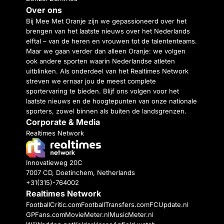
Over ons
Bij Mee Met Oranje zijn we gepassioneerd over het
brengen van het laatste nieuws over het Nederlands
elftal – van de heren en vrouwen tot de talententeams.
Maar we gaan verder dan alleen Oranje: we volgen
ook andere sporten waarin Nederlandse atleten
uitblinken. Als onderdeel van het Realtimes Network
streven we ernaar jou de meest complete
sportervaring te bieden. Blijf ons volgen voor het
laatste nieuws en de hoogtepunten van onze nationale
sporters, zowel binnen als buiten de landsgrenzen.
Corporate & Media
Realtimes Network
Innovatieweg 20C
7007 CD, Doetinchem, Netherlands
+31(315)-764002
Realtimes Network
FootballCritic.com
FootballTransfers.com
FCUpdate.nl
GPFans.com
MovieMeter.nl
MusicMeter.nl