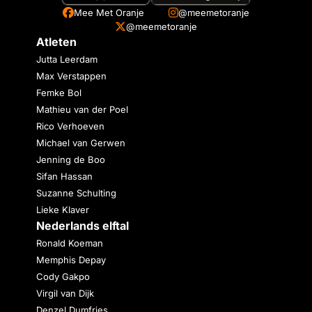
Mee Met Oranje
@meemetoranje
@meemetoranje
Atleten
Jutta Leerdam
Max Verstappen
Femke Bol
Mathieu van der Poel
Rico Verhoeven
Michael van Gerwen
Jenning de Boo
Sifan Hassan
Suzanne Schulting
Lieke Klaver
Nederlands elftal
Ronald Koeman
Memphis Depay
Cody Gakpo
Virgil van Dijk
Denzel Dumfries