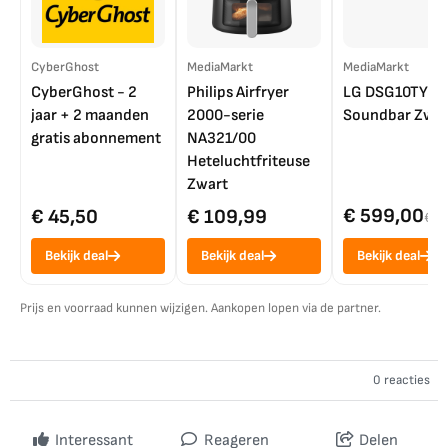
CyberGhost
MediaMarkt
MediaMarkt
CyberGhost - 2
Philips Airfryer
LG DSG10TY
jaar + 2 maanden
2000-serie
Soundbar Zwar
gratis abonnement
NA321/00
Heteluchtfriteuse
Zwart
€ 599,00
€ 45,50
€ 109,99
€ 7
Bekijk deal
Bekijk deal
Bekijk deal
Prijs en voorraad kunnen wijzigen. Aankopen lopen via de partner.
0 reacties
Interessant
Reageren
Delen