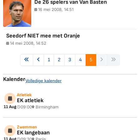
De 26 spelers van Van Basten
16 mei 2008, 14:51
Seedorf NIET mee met Oranje
14 mei 2008, 14:52
1
2
3
4
5
Kalender
Volledige kalender
Atletiek
EK atletiek
11 Aug
09:00
Birmingham
Zwemmen
EK langebaan
11 Aug
09:30
Parijs