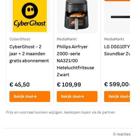
CyberGhost
MediaMarkt
MediaMarkt
CyberGhost - 2
Philips Airfryer
LG DSG10TY
jaar + 2 maanden
2000-serie
Soundbar Zwar
gratis abonnement
NA321/00
Heteluchtfriteuse
Zwart
€ 599,00
€ 45,50
€ 109,99
€ 7
Bekijk deal
Bekijk deal
Bekijk deal
Prijs en voorraad kunnen wijzigen. Aankopen lopen via de partner.
0 reacties