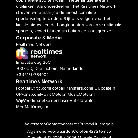
ook andere sporten waarin Nederlandse atleten
uitblinken. Als onderdeel van het Realtimes Network
streven we ernaar jou de meest complete
sportervaring te bieden. Blijf ons volgen voor het
laatste nieuws en de hoogtepunten van onze nationale
sporters, zowel binnen als buiten de landsgrenzen.
Corporate & Media
Realtimes Network
Innovatieweg 20C
7007 CD, Doetinchem, Netherlands
+31(315)-764002
Realtimes Network
FootballCritic.com
FootballTransfers.com
FCUpdate.nl
GPFans.com
MovieMeter.nl
MusicMeter.nl
WijWedden.net
Kelderklasse
Anfield watch
MeeMetOranje.nl
Adverteren
Contact
Vacatures
Privacy
Huisregels
Algemene voorwaarden
Colofon
RSS
Sitemap
Copyright © 2005 - 2026
MeeMetOranje.nl