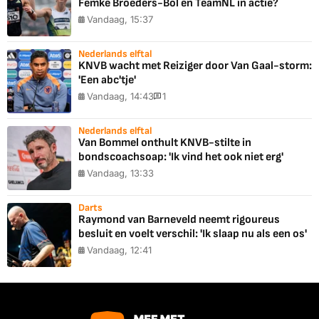
Femke Broeders-Bol en TeamNL in actie?
Vandaag, 15:37
Nederlands elftal
KNVB wacht met Reiziger door Van Gaal-storm:
'Een abc'tje'
Vandaag, 14:43
1
Nederlands elftal
Van Bommel onthult KNVB-stilte in
bondscoachsoap: 'Ik vind het ook niet erg'
Vandaag, 13:33
Darts
Raymond van Barneveld neemt rigoureus
besluit en voelt verschil: 'Ik slaap nu als een os'
Vandaag, 12:41