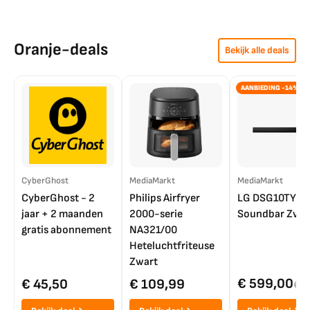
Oranje-deals
Bekijk alle deals
AANBIEDING -14%
CyberGhost
MediaMarkt
MediaMarkt
CyberGhost - 2
Philips Airfryer
LG DSG10TY
jaar + 2 maanden
2000-serie
Soundbar Zwar
gratis abonnement
NA321/00
Heteluchtfriteuse
Zwart
€ 599,00
€ 45,50
€ 109,99
€ 7