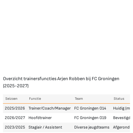
Overzicht trainersfuncties Arjen Robben bij FC Groningen
(2025-2027)
Seizoen
Functie
Team
Status
2025/2026
Trainer/Coach/Manager
FC Groningen O14
Huidig (me
2026/2027
Hoofdtrainer
FC Groningen O19
Bevestigd p
2023/2025
Stagiair / Assistent
Diverse jeugdteams
Afgerond