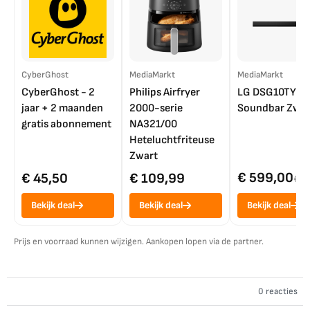
CyberGhost
MediaMarkt
MediaMarkt
CyberGhost - 2
Philips Airfryer
LG DSG10TY
jaar + 2 maanden
2000-serie
Soundbar Zwar
gratis abonnement
NA321/00
Heteluchtfriteuse
Zwart
€ 599,00
€ 45,50
€ 109,99
€ 7
Bekijk deal
Bekijk deal
Bekijk deal
Prijs en voorraad kunnen wijzigen. Aankopen lopen via de partner.
0 reacties