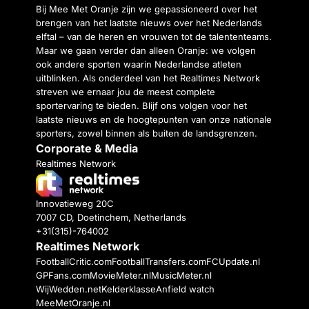
Bij Mee Met Oranje zijn we gepassioneerd over het
brengen van het laatste nieuws over het Nederlands
elftal – van de heren en vrouwen tot de talententeams.
Maar we gaan verder dan alleen Oranje: we volgen
ook andere sporten waarin Nederlandse atleten
uitblinken. Als onderdeel van het Realtimes Network
streven we ernaar jou de meest complete
sportervaring te bieden. Blijf ons volgen voor het
laatste nieuws en de hoogtepunten van onze nationale
sporters, zowel binnen als buiten de landsgrenzen.
Corporate & Media
Realtimes Network
Innovatieweg 20C
7007 CD, Doetinchem, Netherlands
+31(315)-764002
Realtimes Network
FootballCritic.com
FootballTransfers.com
FCUpdate.nl
GPFans.com
MovieMeter.nl
MusicMeter.nl
WijWedden.net
Kelderklasse
Anfield watch
MeeMetOranje.nl