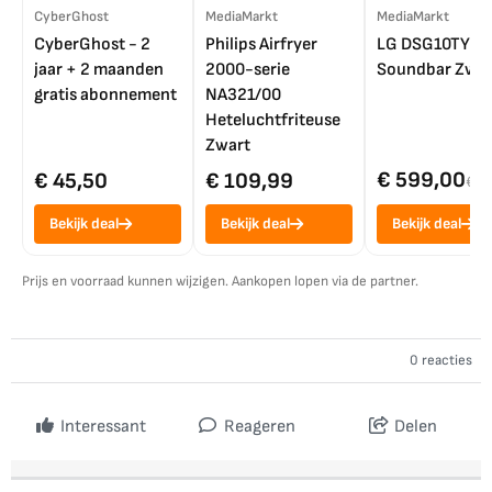
CyberGhost
MediaMarkt
MediaMarkt
CyberGhost - 2
Philips Airfryer
LG DSG10TY
jaar + 2 maanden
2000-serie
Soundbar Zwar
gratis abonnement
NA321/00
Heteluchtfriteuse
Zwart
€ 599,00
€ 45,50
€ 109,99
€ 7
Bekijk deal
Bekijk deal
Bekijk deal
Prijs en voorraad kunnen wijzigen. Aankopen lopen via de partner.
0 reacties
Interessant
Reageren
Delen