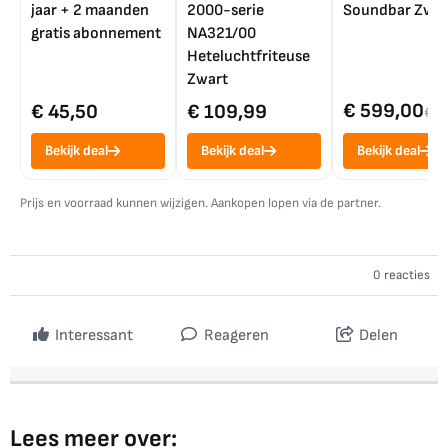
jaar + 2 maanden
2000-serie
Soundbar Zwar
gratis abonnement
NA321/00
Heteluchtfriteuse
Zwart
€ 599,00
€ 45,50
€ 109,99
€ 7
Bekijk deal
Bekijk deal
Bekijk deal
Prijs en voorraad kunnen wijzigen. Aankopen lopen via de partner.
0 reacties
Interessant
Reageren
Delen
Lees meer over: