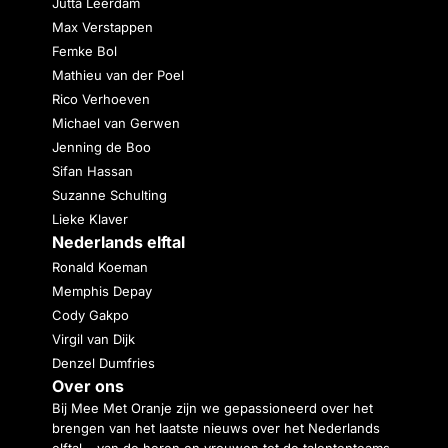
Jutta Leerdam
Max Verstappen
Femke Bol
Mathieu van der Poel
Rico Verhoeven
Michael van Gerwen
Jenning de Boo
Sifan Hassan
Suzanne Schulting
Lieke Klaver
Nederlands elftal
Ronald Koeman
Memphis Depay
Cody Gakpo
Virgil van Dijk
Denzel Dumfries
Over ons
Bij Mee Met Oranje zijn we gepassioneerd over het
brengen van het laatste nieuws over het Nederlands
elftal – van de heren en vrouwen tot de talententeams.