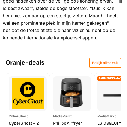
goed nadenken over de veilige positionering ervan. "Hij
is best zwaar", stelde de kogelstootster. "Dus ik kan
hem niet zomaar op een stoeltje zetten. Maar hij heeft
wel een prominente plek in mijn kamer gekregen",
besloot de trotse atlete die haar vizier nu richt op de
komende internationale kampioenschappen.
Oranje-deals
Bekijk alle deals
AANBIEDING -14%
CyberGhost
MediaMarkt
MediaMarkt
CyberGhost - 2
Philips Airfryer
LG DSG10TY