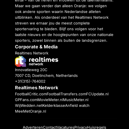
Maar we gaan verder dan alleen Oranje: we volgen
ook andere sporten waarin Nederlandse atleten
uitblinken. Als onderdeel van het Realtimes Network
streven we ernaar jou de meest complete
sportervaring te bieden. Blijf ons volgen voor het
laatste nieuws en de hoogtepunten van onze nationale
sporters, zowel binnen als buiten de landsgrenzen.
Corporate & Media
Realtimes Network
Innovatieweg 20C
7007 CD, Doetinchem, Netherlands
+31(315)-764002
Realtimes Network
FootballCritic.com
FootballTransfers.com
FCUpdate.nl
GPFans.com
MovieMeter.nl
MusicMeter.nl
WijWedden.net
Kelderklasse
Anfield watch
MeeMetOranje.nl
Adverteren
Contact
Vacatures
Privacy
Huisregels