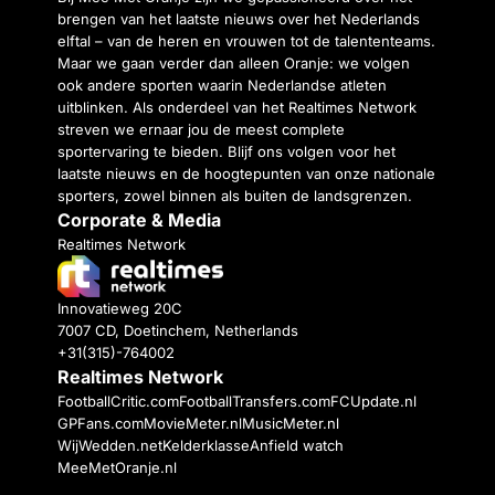
brengen van het laatste nieuws over het Nederlands
elftal – van de heren en vrouwen tot de talententeams.
Maar we gaan verder dan alleen Oranje: we volgen
ook andere sporten waarin Nederlandse atleten
uitblinken. Als onderdeel van het Realtimes Network
streven we ernaar jou de meest complete
sportervaring te bieden. Blijf ons volgen voor het
laatste nieuws en de hoogtepunten van onze nationale
sporters, zowel binnen als buiten de landsgrenzen.
Corporate & Media
Realtimes Network
Innovatieweg 20C
7007 CD, Doetinchem, Netherlands
+31(315)-764002
Realtimes Network
FootballCritic.com
FootballTransfers.com
FCUpdate.nl
GPFans.com
MovieMeter.nl
MusicMeter.nl
WijWedden.net
Kelderklasse
Anfield watch
MeeMetOranje.nl