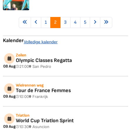
1
2
3
4
5
Kalender
Volledige kalender
Zeilen
Olympic Classes Regatta
08 Aug
21:00
San Pedro
Wielrennen weg
Tour de France Femmes
09 Aug
10:00
Frankrijk
Triatlon
World Cup Triatlon Sprint
09 Aug
10:30
Asuncion