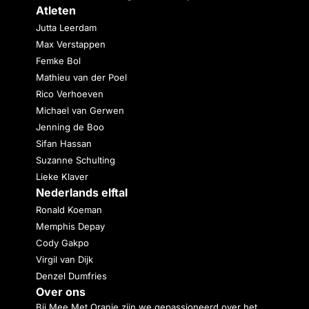
Atleten
Jutta Leerdam
Max Verstappen
Femke Bol
Mathieu van der Poel
Rico Verhoeven
Michael van Gerwen
Jenning de Boo
Sifan Hassan
Suzanne Schulting
Lieke Klaver
Nederlands elftal
Ronald Koeman
Memphis Depay
Cody Gakpo
Virgil van Dijk
Denzel Dumfries
Over ons
Bij Mee Met Oranje zijn we gepassioneerd over het