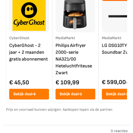
CyberGhost
MediaMarkt
MediaMarkt
CyberGhost - 2
Philips Airfryer
LG DSG10TY
jaar + 2 maanden
2000-serie
Soundbar Zwar
gratis abonnement
NA321/00
Heteluchtfriteuse
Zwart
€ 599,00
€ 45,50
€ 109,99
€ 7
Bekijk deal
Bekijk deal
Bekijk deal
Prijs en voorraad kunnen wijzigen. Aankopen lopen via de partner.
0 reacties