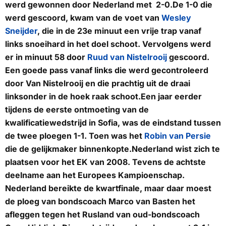
werd gewonnen door Nederland met 2-0.De 1-0 die
werd gescoord, kwam van de voet van
Wesley
Sneijder
, die in de 23e minuut een vrije trap vanaf
links snoeihard in het doel schoot. Vervolgens werd
er in minuut 58 door
Ruud van Nistelrooij
gescoord.
Een goede pass vanaf links die werd gecontroleerd
door Van Nistelrooij en die prachtig uit de draai
linksonder in de hoek raak schoot.Een jaar eerder
tijdens de eerste ontmoeting van de
kwalificatiewedstrijd in Sofia, was de eindstand tussen
de twee ploegen 1-1. Toen was het
Robin van Persie
die de gelijkmaker binnenkopte.Nederland wist zich te
plaatsen voor het EK van 2008. Tevens de achtste
deelname aan het Europees Kampioenschap.
Nederland bereikte de kwartfinale, maar daar moest
de ploeg van bondscoach Marco van Basten het
afleggen tegen het Rusland van oud-bondscoach