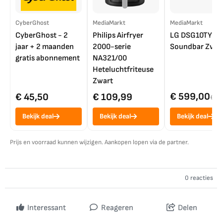
CyberGhost
MediaMarkt
MediaMarkt
CyberGhost - 2
Philips Airfryer
LG DSG10TY
jaar + 2 maanden
2000-serie
Soundbar Zwar
gratis abonnement
NA321/00
Heteluchtfriteuse
Zwart
€ 599,00
€ 45,50
€ 109,99
€ 7
Bekijk deal
Bekijk deal
Bekijk deal
Prijs en voorraad kunnen wijzigen. Aankopen lopen via de partner.
0 reacties
Interessant
Reageren
Delen