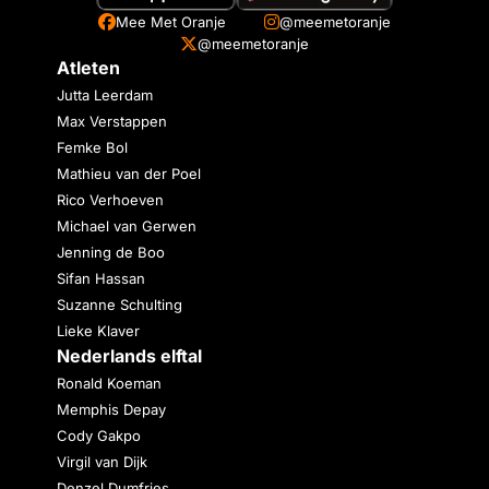
Mee Met Oranje
@meemetoranje
@meemetoranje
Atleten
Jutta Leerdam
Max Verstappen
Femke Bol
Mathieu van der Poel
Rico Verhoeven
Michael van Gerwen
Jenning de Boo
Sifan Hassan
Suzanne Schulting
Lieke Klaver
Nederlands elftal
Ronald Koeman
Memphis Depay
Cody Gakpo
Virgil van Dijk
Denzel Dumfries