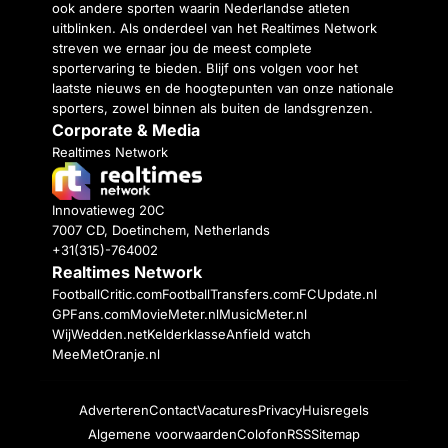
ook andere sporten waarin Nederlandse atleten
uitblinken. Als onderdeel van het Realtimes Network
streven we ernaar jou de meest complete
sportervaring te bieden. Blijf ons volgen voor het
laatste nieuws en de hoogtepunten van onze nationale
sporters, zowel binnen als buiten de landsgrenzen.
Corporate & Media
Realtimes Network
Innovatieweg 20C
7007 CD, Doetinchem, Netherlands
+31(315)-764002
Realtimes Network
FootballCritic.com
FootballTransfers.com
FCUpdate.nl
GPFans.com
MovieMeter.nl
MusicMeter.nl
WijWedden.net
Kelderklasse
Anfield watch
MeeMetOranje.nl
Adverteren
Contact
Vacatures
Privacy
Huisregels
Algemene voorwaarden
Colofon
RSS
Sitemap