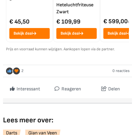
Heteluchtfriteuse
Zwart
€ 599,00
€ 45,50
€ 109,99
€ 7
Bekijk deal
Bekijk deal
Bekijk deal
Prijs en voorraad kunnen wijzigen. Aankopen lopen via de partner.
2
0 reacties
Interessant
Reageren
Delen
Lees meer over:
Darts
Gian van Veen