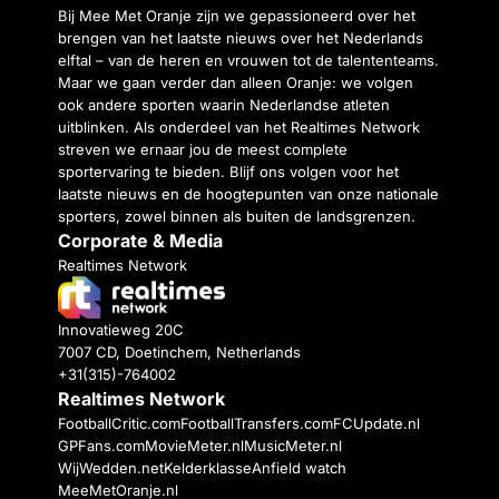
Bij Mee Met Oranje zijn we gepassioneerd over het
brengen van het laatste nieuws over het Nederlands
elftal – van de heren en vrouwen tot de talententeams.
Maar we gaan verder dan alleen Oranje: we volgen
ook andere sporten waarin Nederlandse atleten
uitblinken. Als onderdeel van het Realtimes Network
streven we ernaar jou de meest complete
sportervaring te bieden. Blijf ons volgen voor het
laatste nieuws en de hoogtepunten van onze nationale
sporters, zowel binnen als buiten de landsgrenzen.
Corporate & Media
Realtimes Network
Innovatieweg 20C
7007 CD, Doetinchem, Netherlands
+31(315)-764002
Realtimes Network
FootballCritic.com
FootballTransfers.com
FCUpdate.nl
GPFans.com
MovieMeter.nl
MusicMeter.nl
WijWedden.net
Kelderklasse
Anfield watch
MeeMetOranje.nl