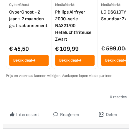
CyberGhost
MediaMarkt
MediaMarkt
CyberGhost - 2
Philips Airfryer
LG DSG10TY
jaar + 2 maanden
2000-serie
Soundbar Zwar
gratis abonnement
NA321/00
Heteluchtfriteuse
Zwart
€ 599,00
€ 45,50
€ 109,99
€ 7
Bekijk deal
Bekijk deal
Bekijk deal
Prijs en voorraad kunnen wijzigen. Aankopen lopen via de partner.
0 reacties
Interessant
Reageren
Delen