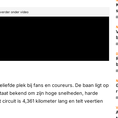
N
s
t verder onder video
N
b
D
b
N
geliefde plek bij fans en coureurs. De baan ligt op
r
 staat bekend om zijn hoge snelheden, harde
ircuit is 4,361 kilometer lang en telt veertien
V
A