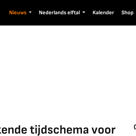
Nieuws
Nederlands elftal
Kalender
Shop
jkende tijdschema voor