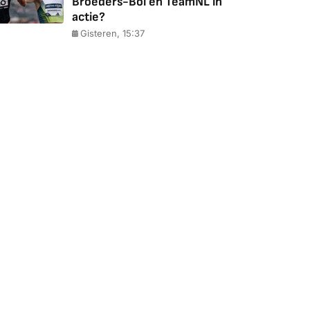
Broeders-Bol en TeamNL in
actie?
Gisteren, 15:37