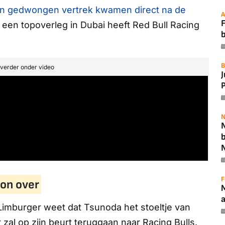
jn gedwongen vertrek kwamen direct na de
A
F
 een topoverleg in Dubai heeft Red Bull Racing
B
t verder onder video
P
N
N
F
on over
Limburger
weet dat Tsunoda het stoeltje van
l op zijn beurt teruggaan naar Racing Bulls.