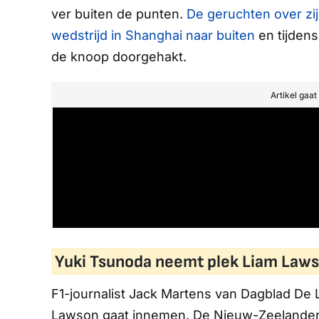
ver buiten de punten.
De geruchten over zi
wedstrijd in Shanghai naar buiten
en tijdens
de knoop doorgehakt.
Artikel gaa
Yuki Tsunoda neemt plek Liam Laws
F1-journalist Jack Martens van
Dagblad De 
Lawson gaat innemen. De Nieuw-Zeelander za