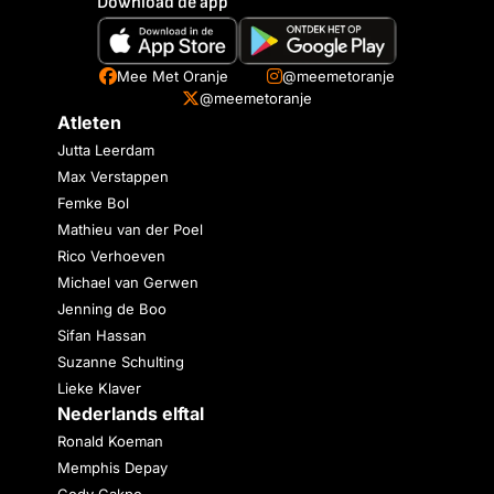
Download de app
Mee Met Oranje
@meemetoranje
@meemetoranje
Atleten
Jutta Leerdam
Max Verstappen
Femke Bol
Mathieu van der Poel
Rico Verhoeven
Michael van Gerwen
Jenning de Boo
Sifan Hassan
Suzanne Schulting
Lieke Klaver
Nederlands elftal
Ronald Koeman
Memphis Depay
Cody Gakpo