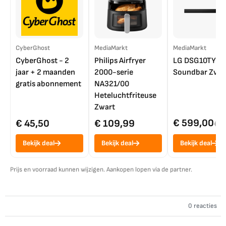
CyberGhost
MediaMarkt
MediaMarkt
CyberGhost - 2
Philips Airfryer
LG DSG10TY
jaar + 2 maanden
2000-serie
Soundbar Zwar
gratis abonnement
NA321/00
Heteluchtfriteuse
Zwart
€ 599,00
€ 45,50
€ 109,99
€ 7
Bekijk deal
Bekijk deal
Bekijk deal
Prijs en voorraad kunnen wijzigen. Aankopen lopen via de partner.
0 reacties