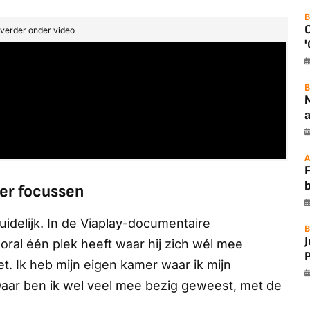
B
t verder onder video
'
B
a
A
F
er focussen
idelijk. In de
Viaplay
-documentaire
B
vooral één plek heeft waar hij zich wél mee
P
et. Ik heb mijn eigen kamer waar ik mijn
Daar ben ik wel veel mee bezig geweest, met de