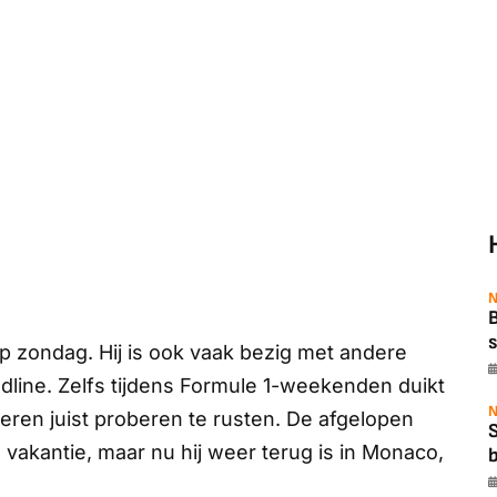
N
B
s
op zondag. Hij is ook vaak bezig met andere
line. Zelfs tijdens Formule 1-weekenden duikt
N
nderen juist proberen te rusten. De afgelopen
 vakantie, maar nu hij weer terug is in Monaco,
b