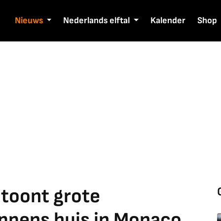
Nieuws
Nederlands elftal
Kalender
Shop
 toont grote
appens huis in Monaco