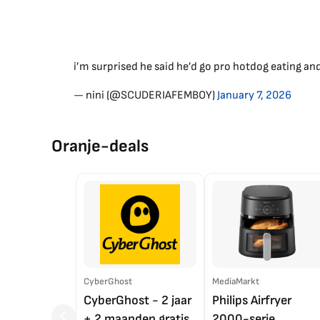
i’m surprised he said he’d go pro hotdog eating an
— nini (@SCUDERIAFEMBOY)
January 7, 2026
Oranje-deals
CyberGhost
MediaMarkt
CyberGhost - 2 jaar
Philips Airfryer
+ 2 maanden gratis
2000-serie