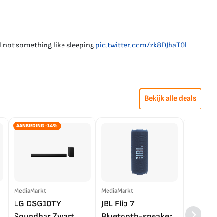
d not something like sleeping
pic.twitter.com/zk8DJhaT0l
Bekijk alle deals
AANBIEDING -14%
MediaMarkt
MediaMarkt
EP.nl
LG DSG10TY
JBL Flip 7
LG OL
Soundbar Zwart
Bluetooth-speaker
4K TV (