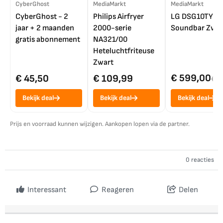
CyberGhost
MediaMarkt
MediaMarkt
CyberGhost - 2
Philips Airfryer
LG DSG10TY
jaar + 2 maanden
2000-serie
Soundbar Zwar
gratis abonnement
NA321/00
Heteluchtfriteuse
Zwart
€ 599,00
€ 45,50
€ 109,99
€ 7
Bekijk deal
Bekijk deal
Bekijk deal
Prijs en voorraad kunnen wijzigen. Aankopen lopen via de partner.
0 reacties
Interessant
Reageren
Delen