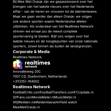
Bij Mee Met Oranje zijn we gepassioneerd over het
brengen van het laatste nieuws over het Nederlands
elftal – van de heren en vrouwen tot de talententeams.
Maar we gaan verder dan alleen Oranje: we volgen
ook andere sporten waarin Nederlandse atleten
uitblinken. Als onderdeel van het Realtimes Network
streven we ernaar jou de meest complete
sportervaring te bieden. Blijf ons volgen voor het
laatste nieuws en de hoogtepunten van onze nationale
sporters, zowel binnen als buiten de landsgrenzen.
Corporate & Media
Realtimes Network
Innovatieweg 20C
7007 CD, Doetinchem, Netherlands
+31(315)-764002
Realtimes Network
FootballCritic.com
FootballTransfers.com
FCUpdate.nl
GPFans.com
MovieMeter.nl
MusicMeter.nl
WijWedden.net
Kelderklasse
Anfield watch
MeeMetOranje.nl