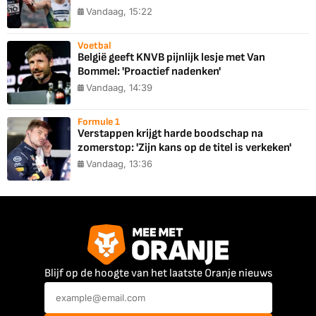
Vandaag, 15:22
Voetbal
België geeft KNVB pijnlijk lesje met Van
Bommel: 'Proactief nadenken'
Vandaag, 14:39
Formule 1
Verstappen krijgt harde boodschap na
zomerstop: 'Zijn kans op de titel is verkeken'
Vandaag, 13:36
Blijf op de hoogte van het laatste Oranje nieuws