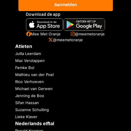
Aanmelden
Download de app
Mee Met Oranje
@meemetoranje
@meemetoranje
Atleten
Jutta Leerdam
Max Verstappen
Femke Bol
Mathieu van der Poel
Rico Verhoeven
Michael van Gerwen
Jenning de Boo
Sifan Hassan
Suzanne Schulting
Lieke Klaver
Nederlands elftal
Ronald Koeman