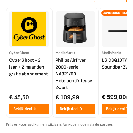
AANBIEDING -14%
CyberGhost
MediaMarkt
MediaMarkt
CyberGhost - 2
Philips Airfryer
LG DSG10TY
jaar + 2 maanden
2000-serie
Soundbar Zwar
gratis abonnement
NA321/00
Heteluchtfriteuse
Zwart
€ 599,00
€ 45,50
€ 109,99
€ 7
Bekijk deal
Bekijk deal
Bekijk deal
Prijs en voorraad kunnen wijzigen. Aankopen lopen via de partner.