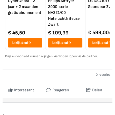
CyberGhost - 2
Philips Airfryer
LG DSG10TY
jaar + 2 maanden
2000-serie
Soundbar Zwar
gratis abonnement
NA321/00
Heteluchtfriteuse
Zwart
€ 599,00
€ 45,50
€ 109,99
€ 7
Bekijk deal
Bekijk deal
Bekijk deal
Prijs en voorraad kunnen wijzigen. Aankopen lopen via de partner.
0 reacties
Interessant
Reageren
Delen