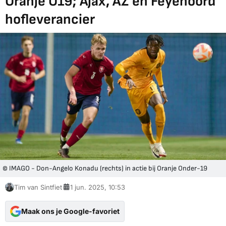
Oranje O19; Ajax, AZ en Feyenoord
hofleverancier
© IMAGO - Don-Angelo Konadu (rechts) in actie bij Oranje Onder-19
Tim van Sintfiet
1 jun. 2025, 10:53
Maak ons je Google-favoriet