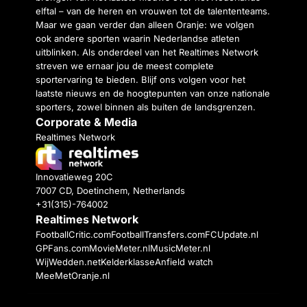
elftal – van de heren en vrouwen tot de talententeams.
Maar we gaan verder dan alleen Oranje: we volgen
ook andere sporten waarin Nederlandse atleten
uitblinken. Als onderdeel van het Realtimes Network
streven we ernaar jou de meest complete
sportervaring te bieden. Blijf ons volgen voor het
laatste nieuws en de hoogtepunten van onze nationale
sporters, zowel binnen als buiten de landsgrenzen.
Corporate & Media
Realtimes Network
Innovatieweg 20C
7007 CD, Doetinchem, Netherlands
+31(315)-764002
Realtimes Network
FootballCritic.com
FootballTransfers.com
FCUpdate.nl
GPFans.com
MovieMeter.nl
MusicMeter.nl
WijWedden.net
Kelderklasse
Anfield watch
MeeMetOranje.nl