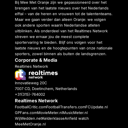
Bij Mee Met Oranje zijn we gepassioneerd over het
brengen van het laatste nieuws over het Nederlands
elftal – van de heren en vrouwen tot de talententeams.
Maar we gaan verder dan alleen Oranje: we volgen
ook andere sporten waarin Nederlandse atleten
uitblinken. Als onderdeel van het Realtimes Network
streven we ernaar jou de meest complete
sportervaring te bieden. Blijf ons volgen voor het
laatste nieuws en de hoogtepunten van onze nationale
sporters, zowel binnen als buiten de landsgrenzen.
Corporate & Media
Realtimes Network
Innovatieweg 20C
7007 CD, Doetinchem, Netherlands
+31(315)-764002
Realtimes Network
FootballCritic.com
FootballTransfers.com
FCUpdate.nl
GPFans.com
MovieMeter.nl
MusicMeter.nl
WijWedden.net
Kelderklasse
Anfield watch
MeeMetOranje.nl