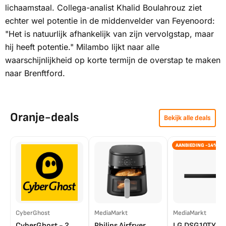
lichaamstaal. Collega-analist Khalid Boulahrouz ziet
echter wel potentie in de middenvelder van Feyenoord:
"Het is natuurlijk afhankelijk van zijn vervolgstap, maar
hij heeft potentie." Milambo lijkt naar alle
waarschijnlijkheid op korte termijn de overstap te maken
naar Brenftford.
Oranje-deals
Bekijk alle deals
AANBIEDING -14%
CyberGhost
MediaMarkt
MediaMarkt
CyberGhost - 2
Philips Airfryer
LG DSG10TY