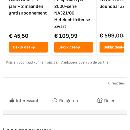
jaar + 2 maanden
2000-serie
Soundbar Zwar
gratis abonnement
NA321/00
Heteluchtfriteuse
Zwart
€ 599,00
€ 45,50
€ 109,99
€ 7
Bekijk deal
Bekijk deal
Bekijk deal
Prijs en voorraad kunnen wijzigen. Aankopen lopen via de partner.
0 reacties
Interessant
Reageren
Delen