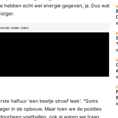
e hebben echt wel energie gegeven, ja. Dus wat
N
B
iziger.
O
t verder onder video
N
S
'
S
O
d
E
ste halfuur 'een beetje stroef leek'. "Soms
ager in de opbouw. Maar toen we de posities
doorheen voetballen, ook al waren we traag.