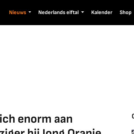
Nieuws
Nederlands elftal
Kalender
Shop
zich enorm aan
iger bij Jong Oranje