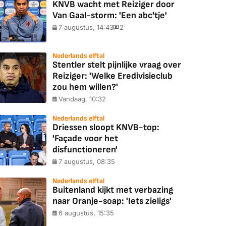
KNVB wacht met Reiziger door
Van Gaal-storm: 'Een abc'tje'
7 augustus, 14:43
2
Nederlands elftal
Stentler stelt pijnlijke vraag over
Reiziger: 'Welke Eredivisieclub
zou hem willen?'
Vandaag, 10:32
Nederlands elftal
Driessen sloopt KNVB-top:
'Façade voor het
disfunctioneren'
7 augustus, 08:35
Nederlands elftal
Buitenland kijkt met verbazing
naar Oranje-soap: 'Iets zieligs'
6 augustus, 15:35