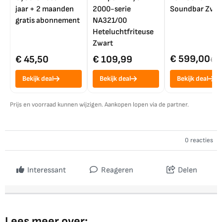
jaar + 2 maanden
2000-serie
Soundbar Zwar
gratis abonnement
NA321/00
Heteluchtfriteuse
Zwart
€ 599,00
€ 45,50
€ 109,99
€ 7
Bekijk deal
Bekijk deal
Bekijk deal
Prijs en voorraad kunnen wijzigen. Aankopen lopen via de partner.
0 reacties
Interessant
Reageren
Delen
Lees meer over: