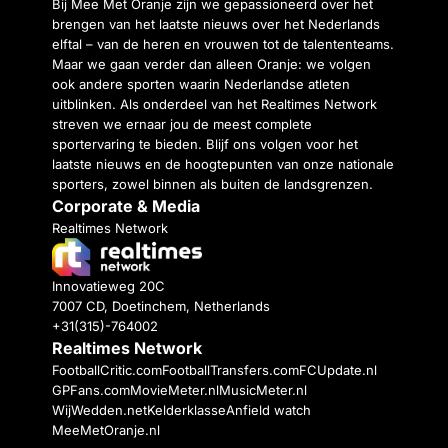
Bij Mee Met Oranje zijn we gepassioneerd over het
brengen van het laatste nieuws over het Nederlands
elftal – van de heren en vrouwen tot de talententeams.
Maar we gaan verder dan alleen Oranje: we volgen
ook andere sporten waarin Nederlandse atleten
uitblinken. Als onderdeel van het Realtimes Network
streven we ernaar jou de meest complete
sportervaring te bieden. Blijf ons volgen voor het
laatste nieuws en de hoogtepunten van onze nationale
sporters, zowel binnen als buiten de landsgrenzen.
Corporate & Media
Realtimes Network
Innovatieweg 20C
7007 CD, Doetinchem, Netherlands
+31(315)-764002
Realtimes Network
FootballCritic.com
FootballTransfers.com
FCUpdate.nl
GPFans.com
MovieMeter.nl
MusicMeter.nl
WijWedden.net
Kelderklasse
Anfield watch
MeeMetOranje.nl