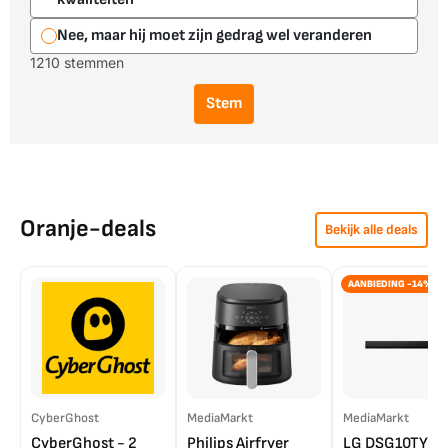
Nee, maar hij moet zijn gedrag wel veranderen
1210 stemmen
Stem
Oranje-deals
Bekijk alle deals
AANBIEDING -14%
CyberGhost
MediaMarkt
MediaMarkt
CyberGhost - 2
Philips Airfryer
LG DSG10TY