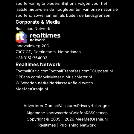
sportervaring te bieden. Blijf ons volgen voor het
laatste nieuws en de hoogtepunten van onze nationale
sporters, zowel binnen als buiten de landsgrenzen.
Corporate & Media
Realtimes Network
Innovatieweg 20C
7007 CD, Doetinchem, Netherlands
+31(315)-764002
Realtimes Network
FootballCritic.com
FootballTransfers.com
FCUpdate.nl
GPFans.com
MovieMeter.nl
MusicMeter.nl
WijWedden.net
Kelderklasse
Anfield watch
MeeMetOranje.nl
Adverteren
Contact
Vacatures
Privacy
Huisregels
Algemene voorwaarden
Colofon
RSS
Sitemap
Copyright © 2005 - 2026
MeeMetOranje.nl
Realtimes | Publishing Network