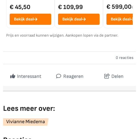
€ 599,00
€ 45,50
€ 109,99
€ 7
Bekijk deal
Bekijk deal
Bekijk deal
Prijs en voorraad kunnen wijzigen. Aankopen lopen via de partner.
0 reacties
Interessant
Reageren
Delen
Lees meer over:
Vivianne Miedema