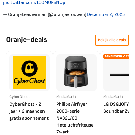
pic.twitter.com/tO0MUPaNwp
— OranjeLeeuwinnen (@oranjevrouwen)
December 2, 2025
Oranje-deals
Bekijk alle deals
AANBIEDING -14%
CyberGhost
MediaMarkt
MediaMarkt
CyberGhost - 2
Philips Airfryer
LG DSG10TY
jaar + 2 maanden
2000-serie
Soundbar Zwar
gratis abonnement
NA321/00
Heteluchtfriteuse
Zwart