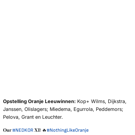
Opstelling Oranje Leeuwinnen:
Kop+ Wilms, Dijkstra,
Janssen, Olislagers; Miedema, Egurrola, Peddemors;
Pelova, Grant en Leuchter.
𝐎𝐮𝐫
#NEDKOR
𝐗𝐈! 🔥
#NothingLikeOranje