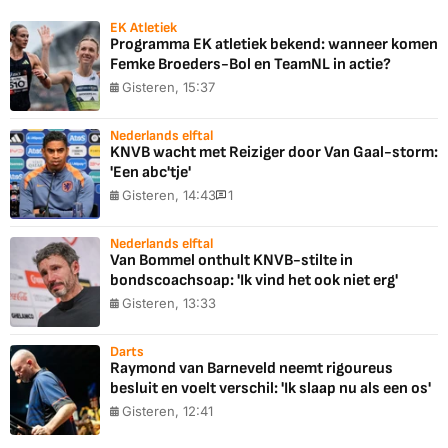
EK Atletiek
Programma EK atletiek bekend: wanneer komen
Femke Broeders-Bol en TeamNL in actie?
Gisteren, 15:37
Nederlands elftal
KNVB wacht met Reiziger door Van Gaal-storm:
'Een abc'tje'
Gisteren, 14:43
1
Nederlands elftal
Van Bommel onthult KNVB-stilte in
bondscoachsoap: 'Ik vind het ook niet erg'
Gisteren, 13:33
Darts
Raymond van Barneveld neemt rigoureus
besluit en voelt verschil: 'Ik slaap nu als een os'
Gisteren, 12:41