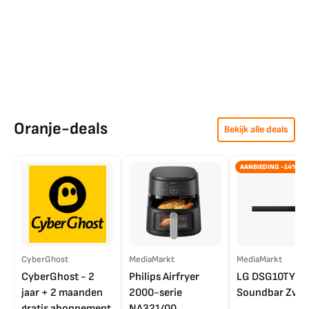
Oranje-deals
Bekijk alle deals
AANBIEDING -14%
CyberGhost
MediaMarkt
MediaMarkt
CyberGhost - 2
Philips Airfryer
LG DSG10TY
jaar + 2 maanden
2000-serie
Soundbar Zwar
gratis abonnement
NA321/00