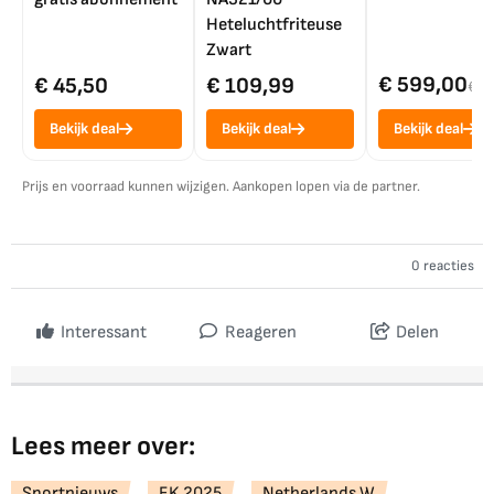
Heteluchtfriteuse
Zwart
€ 599,00
€ 45,50
€ 109,99
€ 7
Bekijk deal
Bekijk deal
Bekijk deal
Prijs en voorraad kunnen wijzigen. Aankopen lopen via de partner.
0 reacties
Interessant
Reageren
Delen
Lees meer over:
Sportnieuws
EK 2025
Netherlands W