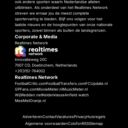
ook andere sporten waarin Nederlandse atleten
uitblinken. Als onderdeel van het Realtimes Network
streven we ernaar jou de meest complete
sportervaring te bieden. Blijf ons volgen voor het
laatste nieuws en de hoogtepunten van onze nationale
sporters, zowel binnen als buiten de landsgrenzen.
Corporate & Media
Realtimes Network
Innovatieweg 20C
7007 CD, Doetinchem, Netherlands
+31(315)-764002
Realtimes Network
FootballCritic.com
FootballTransfers.com
FCUpdate.nl
GPFans.com
MovieMeter.nl
MusicMeter.nl
WijWedden.net
Kelderklasse
Anfield watch
MeeMetOranje.nl
Adverteren
Contact
Vacatures
Privacy
Huisregels
Algemene voorwaarden
Colofon
RSS
Sitemap