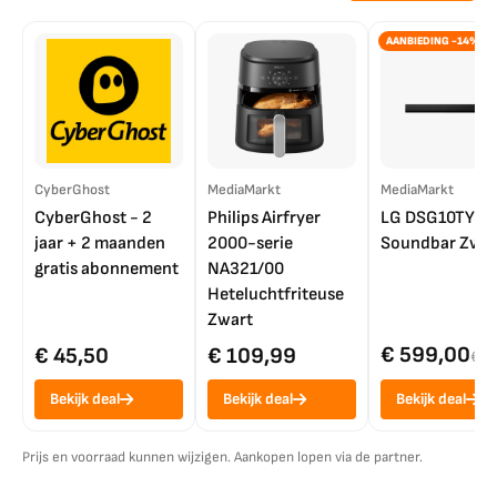
AANBIEDING -14%
CyberGhost
MediaMarkt
MediaMarkt
CyberGhost - 2
Philips Airfryer
LG DSG10TY
jaar + 2 maanden
2000-serie
Soundbar Zwar
gratis abonnement
NA321/00
Heteluchtfriteuse
Zwart
€ 599,00
€ 45,50
€ 109,99
€ 7
Bekijk deal
Bekijk deal
Bekijk deal
Prijs en voorraad kunnen wijzigen. Aankopen lopen via de partner.