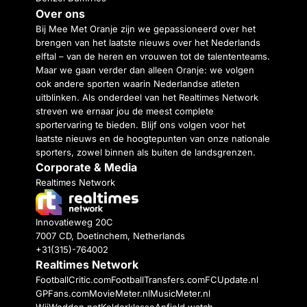
Over ons
Bij Mee Met Oranje zijn we gepassioneerd over het
brengen van het laatste nieuws over het Nederlands
elftal – van de heren en vrouwen tot de talententeams.
Maar we gaan verder dan alleen Oranje: we volgen
ook andere sporten waarin Nederlandse atleten
uitblinken. Als onderdeel van het Realtimes Network
streven we ernaar jou de meest complete
sportervaring te bieden. Blijf ons volgen voor het
laatste nieuws en de hoogtepunten van onze nationale
sporters, zowel binnen als buiten de landsgrenzen.
Corporate & Media
Realtimes Network
Innovatieweg 20C
7007 CD, Doetinchem, Netherlands
+31(315)-764002
Realtimes Network
FootballCritic.com
FootballTransfers.com
FCUpdate.nl
GPFans.com
MovieMeter.nl
MusicMeter.nl