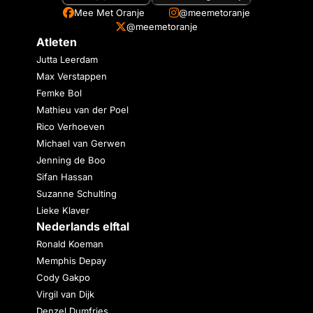
Mee Met Oranje
@meemetoranje
@meemetoranje
Atleten
Jutta Leerdam
Max Verstappen
Femke Bol
Mathieu van der Poel
Rico Verhoeven
Michael van Gerwen
Jenning de Boo
Sifan Hassan
Suzanne Schulting
Lieke Klaver
Nederlands elftal
Ronald Koeman
Memphis Depay
Cody Gakpo
Virgil van Dijk
Denzel Dumfries