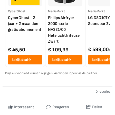
CyberGhost
MediaMarkt
MediaMarkt
CyberGhost - 2
Philips Airfryer
LG DSG10TY
jaar + 2 maanden
2000-serie
Soundbar Zwar
gratis abonnement
NA321/00
Heteluchtfriteuse
Zwart
€ 599,00
€ 45,50
€ 109,99
€ 7
Bekijk deal
Bekijk deal
Bekijk deal
Prijs en voorraad kunnen wijzigen. Aankopen lopen via de partner.
0 reacties
Interessant
Reageren
Delen