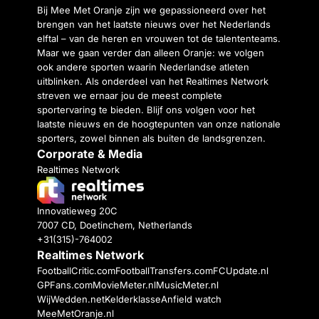
Bij Mee Met Oranje zijn we gepassioneerd over het
brengen van het laatste nieuws over het Nederlands
elftal – van de heren en vrouwen tot de talententeams.
Maar we gaan verder dan alleen Oranje: we volgen
ook andere sporten waarin Nederlandse atleten
uitblinken. Als onderdeel van het Realtimes Network
streven we ernaar jou de meest complete
sportervaring te bieden. Blijf ons volgen voor het
laatste nieuws en de hoogtepunten van onze nationale
sporters, zowel binnen als buiten de landsgrenzen.
Corporate & Media
Realtimes Network
Innovatieweg 20C
7007 CD, Doetinchem, Netherlands
+31(315)-764002
Realtimes Network
FootballCritic.com
FootballTransfers.com
FCUpdate.nl
GPFans.com
MovieMeter.nl
MusicMeter.nl
WijWedden.net
Kelderklasse
Anfield watch
MeeMetOranje.nl