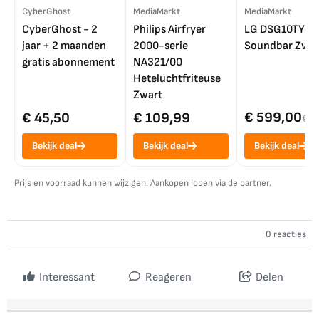
CyberGhost
MediaMarkt
MediaMarkt
CyberGhost - 2
Philips Airfryer
LG DSG10TY
jaar + 2 maanden
2000-serie
Soundbar Zwar
gratis abonnement
NA321/00
Heteluchtfriteuse
Zwart
€ 599,00
€ 45,50
€ 109,99
€ 7
Bekijk deal
Bekijk deal
Bekijk deal
Prijs en voorraad kunnen wijzigen. Aankopen lopen via de partner.
0 reacties
Interessant
Reageren
Delen