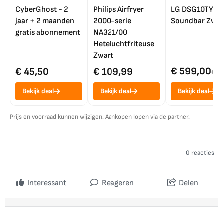
CyberGhost - 2
Philips Airfryer
LG DSG10TY
jaar + 2 maanden
2000-serie
Soundbar Zwar
gratis abonnement
NA321/00
Heteluchtfriteuse
Zwart
€ 599,00
€ 45,50
€ 109,99
€ 7
Bekijk deal
Bekijk deal
Bekijk deal
Prijs en voorraad kunnen wijzigen. Aankopen lopen via de partner.
0 reacties
Interessant
Reageren
Delen