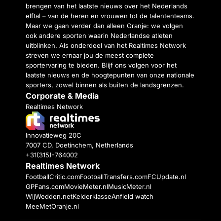
brengen van het laatste nieuws over het Nederlands
elftal – van de heren en vrouwen tot de talententeams.
Maar we gaan verder dan alleen Oranje: we volgen
ook andere sporten waarin Nederlandse atleten
uitblinken. Als onderdeel van het Realtimes Network
streven we ernaar jou de meest complete
sportervaring te bieden. Blijf ons volgen voor het
laatste nieuws en de hoogtepunten van onze nationale
sporters, zowel binnen als buiten de landsgrenzen.
Corporate & Media
Realtimes Network
Innovatieweg 20C
7007 CD, Doetinchem, Netherlands
+31(315)-764002
Realtimes Network
FootballCritic.com
FootballTransfers.com
FCUpdate.nl
GPFans.com
MovieMeter.nl
MusicMeter.nl
WijWedden.net
Kelderklasse
Anfield watch
MeeMetOranje.nl