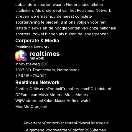
ook andere sporten waarin Nederlandse atleten
uitblinken. Als onderdeel van het Realtimes Network
streven we ernaar jou de meest complete
sportervaring te bieden. Blijf ons volgen voor het
laatste nieuws en de hoogtepunten van onze nationale
sporters, zowel binnen als buiten de landsgrenzen.
Corporate & Media
Realtimes Network
Innovatieweg 20C
7007 CD, Doetinchem, Netherlands
+31(315)-764002
Realtimes Network
FootballCritic.com
FootballTransfers.com
FCUpdate.nl
GPFans.com
MovieMeter.nl
MusicMeter.nl
WijWedden.net
Kelderklasse
Anfield watch
MeeMetOranje.nl
Adverteren
Contact
Vacatures
Privacy
Huisregels
Algemene voorwaarden
Colofon
RSS
Sitemap