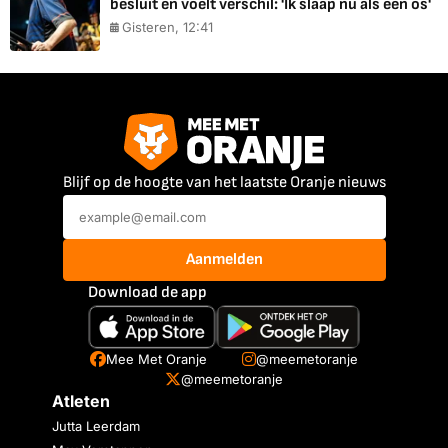
besluit en voelt verschil: 'Ik slaap nu als een os'
Gisteren, 12:41
Blijf op de hoogte van het laatste Oranje nieuws
Aanmelden
Download de app
Mee Met Oranje
@meemetoranje
@meemetoranje
Atleten
Jutta Leerdam