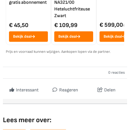
gratis abonnement
NA321/00
Heteluchtfriteuse
Zwart
€ 599,00
€ 45,50
€ 109,99
€ 7
Bekijk deal
Bekijk deal
Bekijk deal
Prijs en voorraad kunnen wijzigen. Aankopen lopen via de partner.
0 reacties
Interessant
Reageren
Delen
Lees meer over: