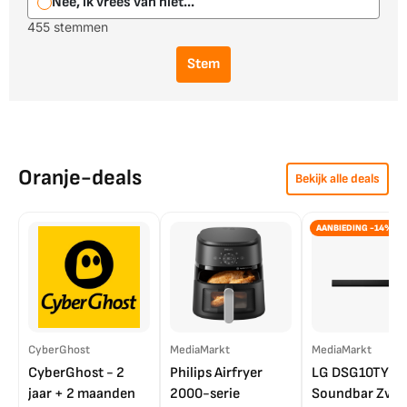
Nee, ik vrees van niet...
455 stemmen
Stem
Oranje-deals
Bekijk alle deals
AANBIEDING -14%
CyberGhost
MediaMarkt
MediaMarkt
CyberGhost - 2
Philips Airfryer
LG DSG10TY
jaar + 2 maanden
2000-serie
Soundbar Zwar