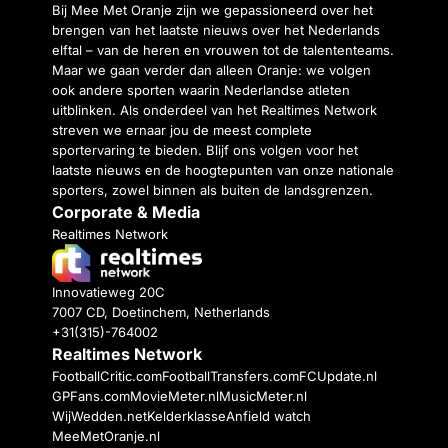
Bij Mee Met Oranje zijn we gepassioneerd over het
brengen van het laatste nieuws over het Nederlands
elftal – van de heren en vrouwen tot de talententeams.
Maar we gaan verder dan alleen Oranje: we volgen
ook andere sporten waarin Nederlandse atleten
uitblinken. Als onderdeel van het Realtimes Network
streven we ernaar jou de meest complete
sportervaring te bieden. Blijf ons volgen voor het
laatste nieuws en de hoogtepunten van onze nationale
sporters, zowel binnen als buiten de landsgrenzen.
Corporate & Media
Realtimes Network
Innovatieweg 20C
7007 CD, Doetinchem, Netherlands
+31(315)-764002
Realtimes Network
FootballCritic.com
FootballTransfers.com
FCUpdate.nl
GPFans.com
MovieMeter.nl
MusicMeter.nl
WijWedden.net
Kelderklasse
Anfield watch
MeeMetOranje.nl