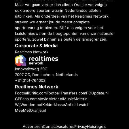
Maar we gaan verder dan alleen Oranje: we volgen
ook andere sporten waarin Nederlandse atleten
uitblinken. Als onderdeel van het Realtimes Network
streven we ernaar jou de meest complete
sportervaring te bieden. Blijf ons volgen voor het
laatste nieuws en de hoogtepunten van onze nationale
sporters, zowel binnen als buiten de landsgrenzen.
Corporate & Media
Realtimes Network
Innovatieweg 20C
7007 CD, Doetinchem, Netherlands
+31(315)-764002
Realtimes Network
FootballCritic.com
FootballTransfers.com
FCUpdate.nl
GPFans.com
MovieMeter.nl
MusicMeter.nl
WijWedden.net
Kelderklasse
Anfield watch
MeeMetOranje.nl
Adverteren
Contact
Vacatures
Privacy
Huisregels