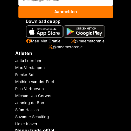
Aanmelden
Download de app
Mee Met Oranje
@meemetoranje
@meemetoranje
Atleten
Jutta Leerdam
Max Verstappen
Femke Bol
Mathieu van der Poel
Rico Verhoeven
Michael van Gerwen
Jenning de Boo
Sifan Hassan
Suzanne Schulting
Lieke Klaver
Nederlands elftal