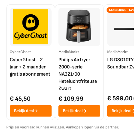
AANBIEDING -14%
CyberGhost
MediaMarkt
MediaMarkt
CyberGhost - 2
Philips Airfryer
LG DSG10TY
jaar + 2 maanden
2000-serie
Soundbar Zwar
gratis abonnement
NA321/00
Heteluchtfriteuse
Zwart
€ 599,00
€ 45,50
€ 109,99
€ 7
Bekijk deal
Bekijk deal
Bekijk deal
Prijs en voorraad kunnen wijzigen. Aankopen lopen via de partner.