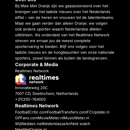
Bij Mee Met Oranje zijn we gepassioneerd over het
brengen van het laatste nieuws over het Nederlands
elftal – van de heren en vrouwen tot de talententeams.
Maar we gaan verder dan alleen Oranje: we volgen
ook andere sporten waarin Nederlandse atleten
uitblinken. Als onderdeel van het Realtimes Network
streven we ernaar jou de meest complete
sportervaring te bieden. Blijf ons volgen voor het
laatste nieuws en de hoogtepunten van onze nationale
sporters, zowel binnen als buiten de landsgrenzen.
Corporate & Media
Realtimes Network
Innovatieweg 20C
7007 CD, Doetinchem, Netherlands
+31(315)-764002
Realtimes Network
FootballCritic.com
FootballTransfers.com
FCUpdate.nl
GPFans.com
MovieMeter.nl
MusicMeter.nl
WijWedden.net
Kelderklasse
Anfield watch
MeeMetOranje.nl