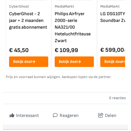
CyberGhost
MediaMarkt
MediaMarkt
CyberGhost - 2
Philips Airfryer
LG DSG10TY
jaar + 2 maanden
2000-serie
Soundbar Zwar
gratis abonnement
NA321/00
Heteluchtfriteuse
Zwart
€ 599,00
€ 45,50
€ 109,99
€ 7
Bekijk deal
Bekijk deal
Bekijk deal
Prijs en voorraad kunnen wijzigen. Aankopen lopen via de partner.
0 reacties
Interessant
Reageren
Delen