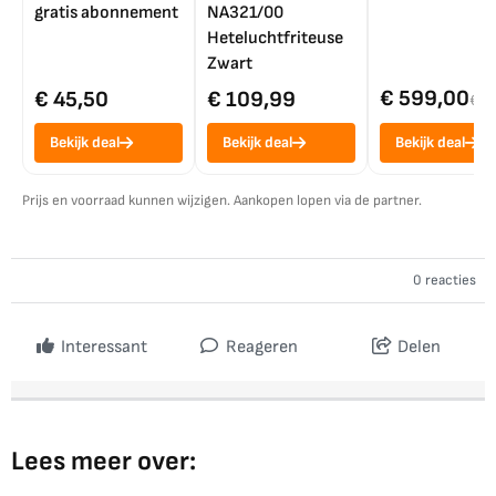
gratis abonnement
NA321/00
Heteluchtfriteuse
Zwart
€ 599,00
€ 45,50
€ 109,99
€ 7
Bekijk deal
Bekijk deal
Bekijk deal
Prijs en voorraad kunnen wijzigen. Aankopen lopen via de partner.
0 reacties
Interessant
Reageren
Delen
Lees meer over: