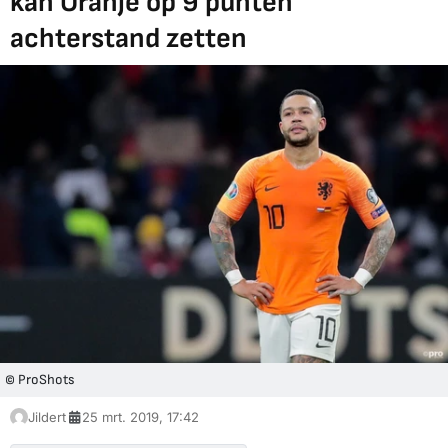
kan Oranje op 9 punten
achterstand zetten
© ProShots
Jildert
25 mrt. 2019, 17:42