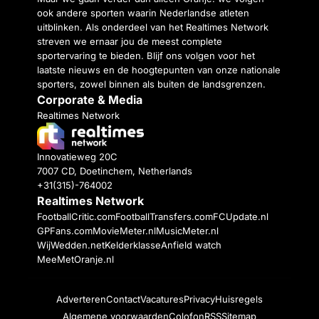
ook andere sporten waarin Nederlandse atleten
uitblinken. Als onderdeel van het Realtimes Network
streven we ernaar jou de meest complete
sportervaring te bieden. Blijf ons volgen voor het
laatste nieuws en de hoogtepunten van onze nationale
sporters, zowel binnen als buiten de landsgrenzen.
Corporate & Media
Realtimes Network
Innovatieweg 20C
7007 CD, Doetinchem, Netherlands
+31(315)-764002
Realtimes Network
FootballCritic.com
FootballTransfers.com
FCUpdate.nl
GPFans.com
MovieMeter.nl
MusicMeter.nl
WijWedden.net
Kelderklasse
Anfield watch
MeeMetOranje.nl
Adverteren
Contact
Vacatures
Privacy
Huisregels
Algemene voorwaarden
Colofon
RSS
Sitemap