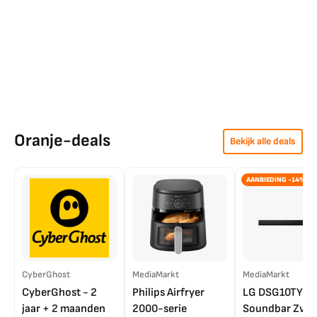
Oranje-deals
Bekijk alle deals
AANBIEDING -14%
CyberGhost
MediaMarkt
MediaMarkt
CyberGhost - 2
Philips Airfryer
LG DSG10TY
jaar + 2 maanden
2000-serie
Soundbar Zwar