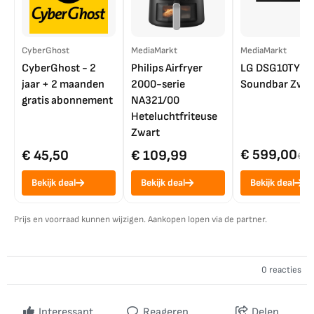
CyberGhost
MediaMarkt
MediaMarkt
CyberGhost - 2
Philips Airfryer
LG DSG10TY
jaar + 2 maanden
2000-serie
Soundbar Zwar
gratis abonnement
NA321/00
Heteluchtfriteuse
Zwart
€ 599,00
€ 45,50
€ 109,99
€ 7
Bekijk deal
Bekijk deal
Bekijk deal
Prijs en voorraad kunnen wijzigen. Aankopen lopen via de partner.
0 reacties
Interessant
Reageren
Delen